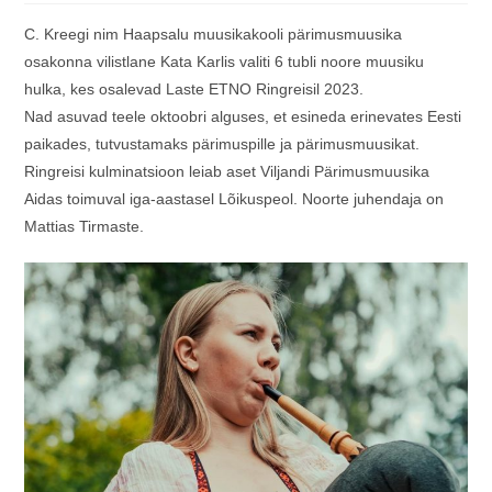
C. Kreegi nim Haapsalu muusikakooli pärimusmuusika
osakonna vilistlane Kata Karlis valiti 6 tubli noore muusiku
hulka, kes osalevad Laste ETNO Ringreisil 2023.
Nad asuvad teele oktoobri alguses, et esineda erinevates Eesti
paikades, tutvustamaks pärimuspille ja pärimusmuusikat.
Ringreisi kulminatsioon leiab aset Viljandi Pärimusmuusika
Aidas toimuval iga-aastasel Lõikuspeol. Noorte juhendaja on
Mattias Tirmaste.